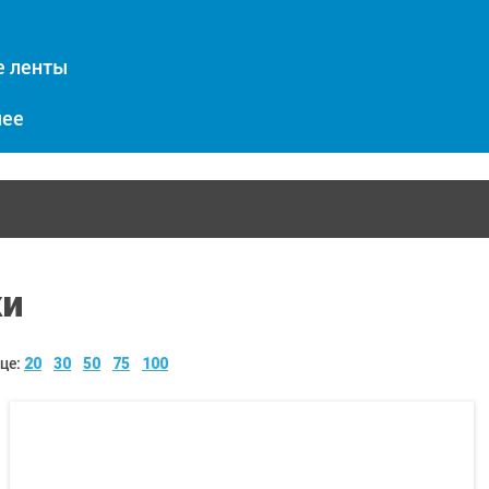
е ленты
чее
ки
це:
20
30
50
75
100